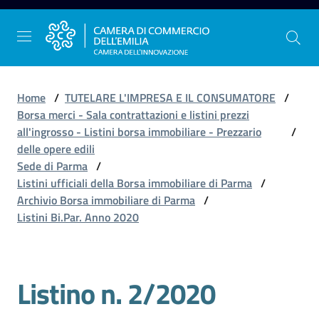
Vai al contenuto
Vai alla navigazione
Vai al footer
Home
/
TUTELARE L'IMPRESA E IL CONSUMATORE
/
Borsa merci - Sala contrattazioni e listini prezzi
all'ingrosso - Listini borsa immobiliare - Prezzario
/
La
delle opere edili
Camera
Sede di Parma
/
dell'Emilia
Listini ufficiali della Borsa immobiliare di Parma
/
Archivio Borsa immobiliare di Parma
/
Listini Bi.Par. Anno 2020
Gestire
l'impresa
Listino n. 2/2020
Salta al contenuto
Promuovere