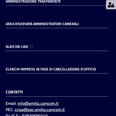
AMMINISTRAZIONE TRASPARENTE
Seguici
AREA RISERVATA AMMINISTRATORI CAMERALI
su
ALBO ON LINE
ELENCHI IMPRESE IN FASE DI CANCELLAZIONE D'UFFICIO
CONTATTI
Email:
info@emilia.camcom.it
PEC:
cciaa@pec.emilia.camcom.it
P.I./C.F.: 02870690340