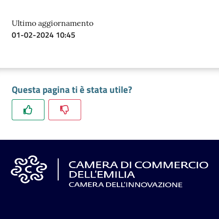
Ultimo aggiornamento
Prenotazioni
01-02-2024 10:45
on line
Pagamenti
on line
Questa pagina ti è stata utile?
Accedi
Registrati