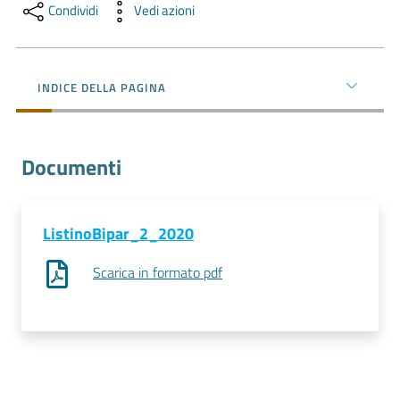
l'impresa
Condividi
Vedi azioni
e
il
territorio
INDICE DELLA PAGINA
Tutelare
Documenti
l'Impresa
e
il
Consumatore
ListinoBipar_2_2020
Scarica in formato pdf
L'impresa
in
digitale