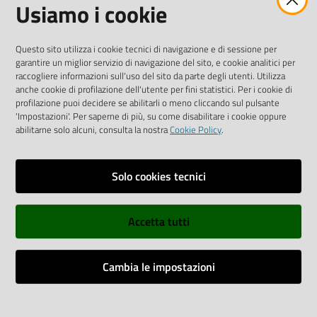
Usiamo i cookie
Tel.
0522 7961
SOCIAL
Questo sito utilizza i cookie tecnici di navigazione e di sessione per
garantire un miglior servizio di navigazione del sito, e cookie analitici per
Linkedin
Facebook
Instagram
raccogliere informazioni sull'uso del sito da parte degli utenti. Utilizza
anche cookie di profilazione dell'utente per fini statistici. Per i cookie di
profilazione puoi decidere se abilitarli o meno cliccando sul pulsante
'Impostazioni'. Per saperne di più, su come disabilitare i cookie oppure
abilitarne solo alcuni, consulta la nostra
Cookie Policy
.
Privacy policy
Solo cookies tecnici
Informative e liberatorie privacy
Accetta tutti
Dichiarazione di accessibilità
Sitemap
Cambia le impostazioni
Web Analitycs Italia
Impostazioni cookie