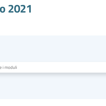
nno 2021
re i moduli
...