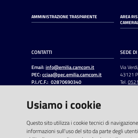
AMMINISTRAZIONE TRASPARENTE
AREA RI
CAMERAL
CONTATTI
SEDE D
Email:
info@emilia.camcom.it
Via Verdi
PEC:
cciaa@pec.emilia.camcom.it
43121 
P.I./C.F.: 02870690340
Tel.
052
Fatt. elettronica - Cod.
univoco
:
UFAWVA
Usiamo i cookie
Codice IPA: ccem
SOCIAL
Questo sito utilizza i cookie tecnici di navigazione
informazioni sull'uso del sito da parte degli utenti
Linkedin
Facebook
Instagram