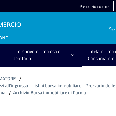
Prenotazioni on line
Seg
Promuovere l'impresa e il
Tutelare l'Impr
territorio
Consumatore
UMATORE
/
zzi all'ingrosso - Listini borsa immobiliare - Prezzario delle
rma
Archivio Borsa immobiliare di Parma
/