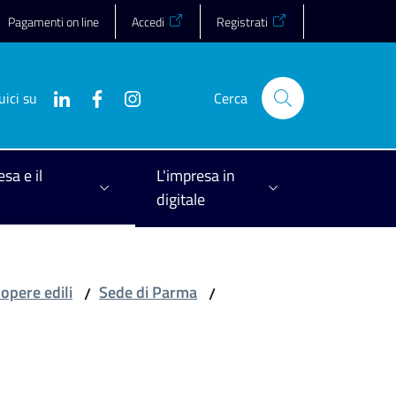
Pagamenti on line
Accedi
Registrati
uici su
Cerca
esa e il
L'impresa in
digitale
 opere edili
Sede di Parma
/
/