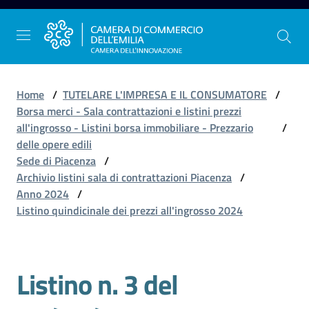
Vai al contenuto
Vai alla navigazione
Vai al footer
Home
/
TUTELARE L'IMPRESA E IL CONSUMATORE
/
Borsa merci - Sala contrattazioni e listini prezzi
all'ingrosso - Listini borsa immobiliare - Prezzario
/
La
delle opere edili
Camera
Sede di Piacenza
/
dell'Emilia
Archivio listini sala di contrattazioni Piacenza
/
Anno 2024
/
Listino quindicinale dei prezzi all'ingrosso 2024
Gestire
l'impresa
Listino n. 3 del
Promuovere