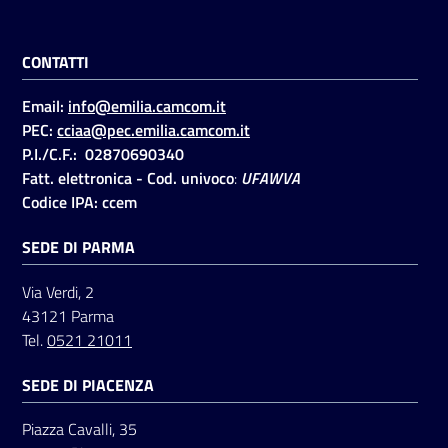
CONTATTI
Seguici
su
Email:
info@emilia.camcom.it
PEC:
cciaa@pec.emilia.camcom.it
P.I./C.F.: 02870690340
Fatt. elettronica - Cod. univoco
:
UFAWVA
Codice IPA: ccem
SEDE DI PARMA
Via Verdi, 2
43121 Parma
Tel.
0521 21011
SEDE DI PIACENZA
Piazza Cavalli, 35