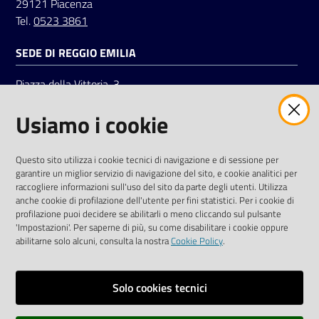
29121 Piacenza
Tel.
0523 3861
SEDE DI REGGIO EMILIA
Piazza della Vittoria, 3
42121 Reggio Emilia
Usiamo i cookie
Tel.
0522 7961
SOCIAL
Questo sito utilizza i cookie tecnici di navigazione e di sessione per
garantire un miglior servizio di navigazione del sito, e cookie analitici per
Linkedin
Facebook
Instagram
raccogliere informazioni sull'uso del sito da parte degli utenti. Utilizza
anche cookie di profilazione dell'utente per fini statistici. Per i cookie di
profilazione puoi decidere se abilitarli o meno cliccando sul pulsante
'Impostazioni'. Per saperne di più, su come disabilitare i cookie oppure
abilitarne solo alcuni, consulta la nostra
Cookie Policy
.
Privacy policy
Solo cookies tecnici
Informative e liberatorie privacy