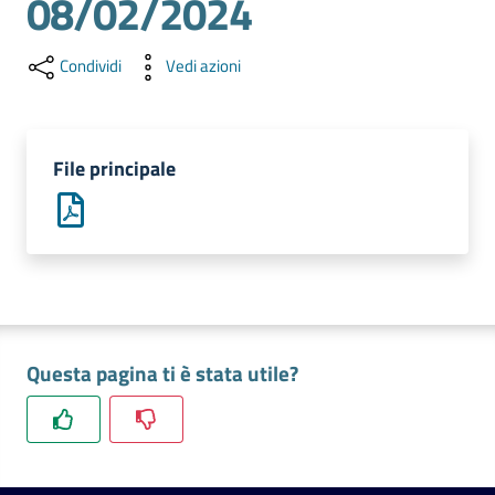
08/02/2024
l'impresa
e
il
Condividi
Vedi azioni
territorio
File principale
Tutelare
l'Impresa
e
il
Consumatore
Questa pagina ti è stata utile?
L'impresa
in
digitale