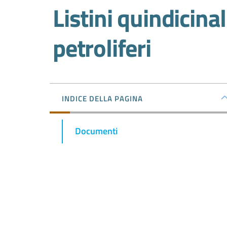
Salta al contenuto
Listini quindicinal
petroliferi
INDICE DELLA PAGINA
Documenti