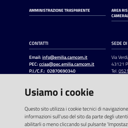
AMMINISTRAZIONE TRASPARENTE
AREA RI
CAMERAL
CONTATTI
SEDE D
Email:
info@emilia.camcom.it
Via Verdi
PEC:
cciaa@pec.emilia.camcom.it
43121 
P.I./C.F.: 02870690340
Tel.
052
Fatt. elettronica - Cod.
univoco
:
UFAWVA
Usiamo i cookie
Codice IPA: ccem
SOCIAL
Questo sito utilizza i cookie tecnici di navigazione
informazioni sull'uso del sito da parte degli utenti
Linkedin
Facebook
Instagram
abilitarli o meno cliccando sul pulsante 'Impostazi