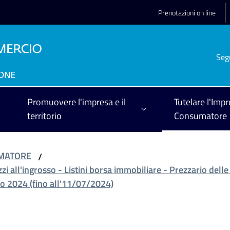
Prenotazioni on line
Seg
Promuovere l'impresa e il
Tutelare l'Impr
territorio
Consumatore
UMATORE
/
zzi all'ingrosso - Listini borsa immobiliare - Prezzario delle
o 2024 (fino all'11/07/2024)