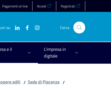
Pagamenti on line
Accedi
Registrati
uici su
Cerca
esa e il
L'impresa in
digitale
 opere edili
Sede di Piacenza
/
/