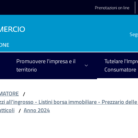
Prenotazioni on line
Seg
Promuovere l'impresa e il
Tutelare l'Impr
territorio
Consumatore
UMATORE
/
zzi all'ingrosso - Listini borsa immobiliare - Prezzario delle
tticoli
Anno 2024
/