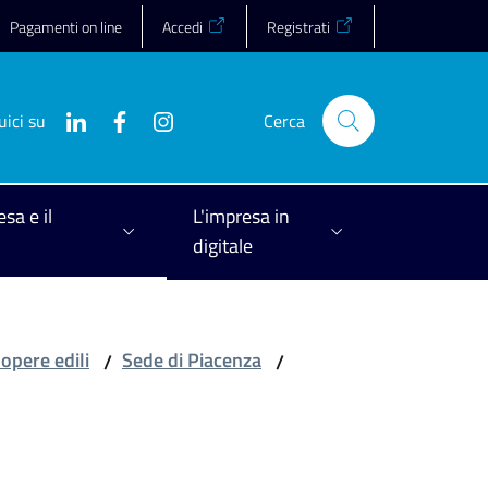
Pagamenti on line
Accedi
Registrati
uici su
Cerca
esa e il
L'impresa in
digitale
 opere edili
Sede di Piacenza
/
/