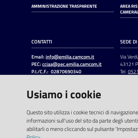
AMMINISTRAZIONE TRASPARENTE
AREA RI
CAMERAL
CONTATTI
SEDE D
Email:
info@emilia.camcom.it
Via Verdi
PEC:
cciaa@pec.emilia.camcom.it
43121 
P.I./C.F.: 02870690340
Tel.
052
Fatt. elettronica - Cod.
univoco
:
UFAWVA
Usiamo i cookie
Codice IPA: ccem
SOCIAL
Questo sito utilizza i cookie tecnici di navigazione
informazioni sull'uso del sito da parte degli utenti
Linkedin
Facebook
Instagram
abilitarli o meno cliccando sul pulsante 'Impostazi
Policy
.