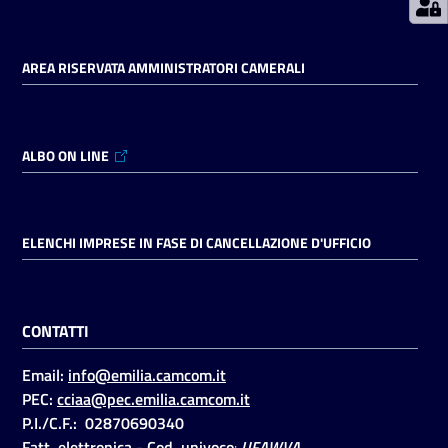
AREA RISERVATA AMMINISTRATORI CAMERALI
Seguici
su
ALBO ON LINE
ELENCHI IMPRESE IN FASE DI CANCELLAZIONE D'UFFICIO
CONTATTI
Email:
info@emilia.camcom.it
PEC:
cciaa@pec.emilia.camcom.it
P.I./C.F.: 02870690340
Fatt. elettronica - Cod. univoco
:
UFAWVA