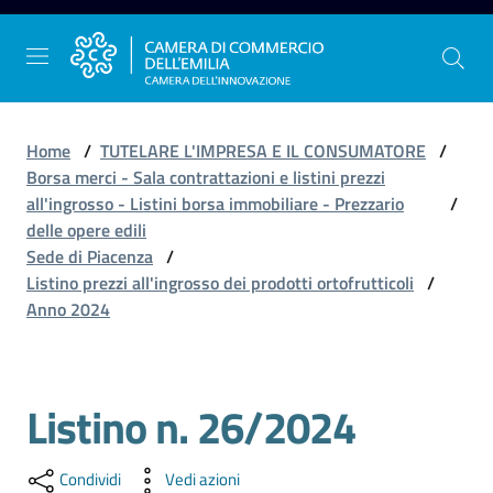
Vai al contenuto
Vai alla navigazione
Vai al footer
Home
/
TUTELARE L'IMPRESA E IL CONSUMATORE
/
Borsa merci - Sala contrattazioni e listini prezzi
all'ingrosso - Listini borsa immobiliare - Prezzario
/
La
delle opere edili
Camera
Sede di Piacenza
/
dell'Emilia
Listino prezzi all'ingrosso dei prodotti ortofrutticoli
/
Anno 2024
Gestire
l'impresa
Listino n. 26/2024
Salta al contenuto
Promuovere
Condividi
Vedi azioni