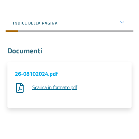
l'impresa
e
il
INDICE DELLA PAGINA
territorio
Documenti
Tutelare
l'Impresa
e
il
26-08102024.pdf
Consumatore
Scarica in formato pdf
L'impresa
in
digitale