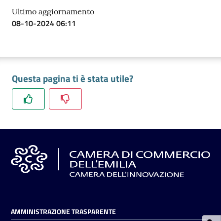
Ultimo aggiornamento
08-10-2024 06:11
Prenotazioni
on line
Pagamenti
Questa pagina ti è stata utile?
on line
Accedi
Registrati
AMMINISTRAZIONE TRASPARENTE