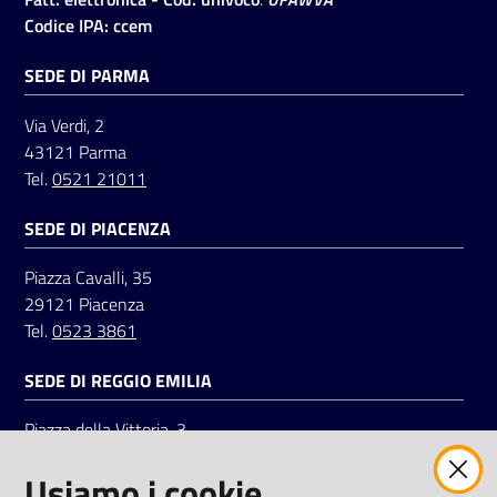
Codice IPA: ccem
SEDE DI PARMA
Via Verdi, 2
43121 Parma
Tel.
0521 21011
SEDE DI PIACENZA
Piazza Cavalli, 35
29121 Piacenza
Tel.
0523 3861
SEDE DI REGGIO EMILIA
Piazza della Vittoria, 3
42121 Reggio Emilia
Usiamo i cookie
Tel.
0522 7961