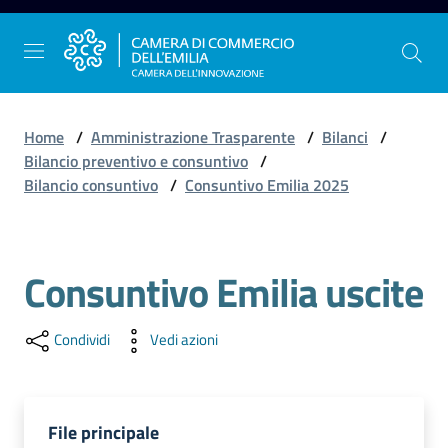
Vai al contenuto
Vai alla navigazione
Vai al footer
Home
/
Amministrazione Trasparente
/
Bilanci
/
Bilancio preventivo e consuntivo
/
Bilancio consuntivo
/
Consuntivo Emilia 2025
La
Camera
dell'Emilia
Consuntivo Emilia uscite
Gestire
Condividi
Vedi azioni
l'impresa
File principale
Promuovere