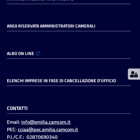
Prenotazioni
AREA RISERVATA AMMINISTRATORI CAMERALI
on line
Pagamenti
on line
ALBO ON LINE
Accedi
ELENCHI IMPRESE IN FASE DI CANCELLAZIONE D'UFFICIO
CONTATTI
Registrati
Email:
info@emilia.camcom.it
PEC:
cciaa@pec.emilia.camcom.it
P.I./C.F.: 02870690340