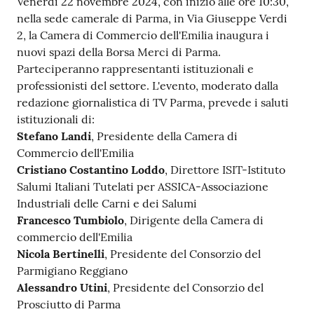
Venerdì 22 novembre 2024, con inizio alle ore 10:30,
nella sede camerale di Parma, in Via Giuseppe Verdi
2, la Camera di Commercio dell'Emilia inaugura i
Prenotazioni
nuovi spazi della Borsa Merci di Parma.
on line
Parteciperanno rappresentanti istituzionali e
professionisti del settore. L'evento, moderato dalla
Pagamenti
redazione giornalistica di TV Parma, prevede i saluti
on line
istituzionali di:
Stefano Landi
, Presidente della Camera di
Commercio dell'Emilia
Cristiano Costantino Loddo
, Direttore ISIT-Istituto
Accedi
Salumi Italiani Tutelati per ASSICA-Associazione
Industriali delle Carni e dei Salumi
Francesco Tumbiolo
, Dirigente della Camera di
commercio dell'Emilia
Nicola Bertinelli
, Presidente del Consorzio del
Registrati
Parmigiano Reggiano
Alessandro Utini
, Presidente del Consorzio del
Prosciutto di Parma