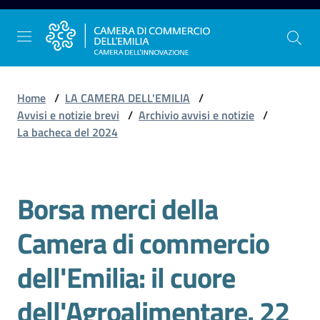
Vai al contenuto
Vai alla navigazione
Vai al footer
Home
/
LA CAMERA DELL'EMILIA
/
Avvisi e notizie brevi
/
Archivio avvisi e notizie
/
La bacheca del 2024
La
Camera
dell'Emilia
Borsa merci della
Salta al contenuto
Camera di commercio
Gestire
l'impresa
dell'Emilia: il cuore
dell'Agroalimentare. 22
Promuovere