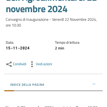
l'impresa
novembre 2024
e
il
Convegno di Inaugurazione - Venerdì 22 Novembre 2024, 
territorio
ore 10:30
Tutelare
Data
:
Tempo di lettura
l'Impresa
2
min
15-11-2024
e
il
Consumatore
Condividi
Vedi azioni
L'impresa
INDICE DELLA PAGINA
in
digitale