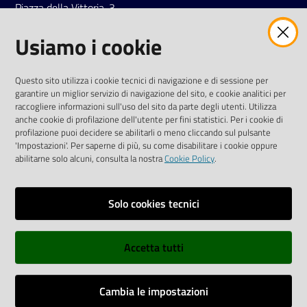
Piazza della Vittoria, 3
42121 Reggio Emilia
Usiamo i cookie
Tel.
0522 7961
SOCIAL
Questo sito utilizza i cookie tecnici di navigazione e di sessione per
garantire un miglior servizio di navigazione del sito, e cookie analitici per
Linkedin
Facebook
Instagram
raccogliere informazioni sull'uso del sito da parte degli utenti. Utilizza
anche cookie di profilazione dell'utente per fini statistici. Per i cookie di
profilazione puoi decidere se abilitarli o meno cliccando sul pulsante
'Impostazioni'. Per saperne di più, su come disabilitare i cookie oppure
abilitarne solo alcuni, consulta la nostra
Cookie Policy
.
Privacy policy
Solo cookies tecnici
Informative e liberatorie privacy
Accetta tutti
Dichiarazione di accessibilità
Sitemap
Cambia le impostazioni