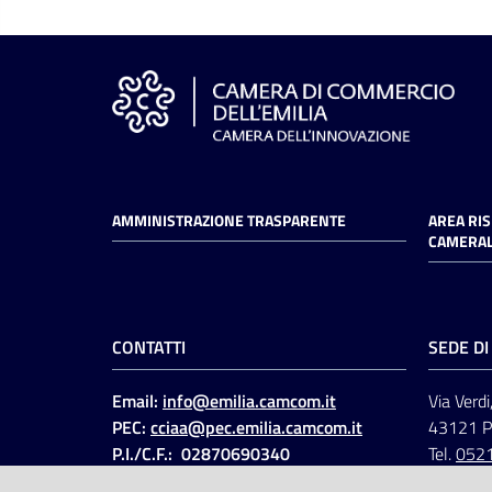
AMMINISTRAZIONE TRASPARENTE
AREA RI
CAMERAL
CONTATTI
SEDE D
Email:
info@emilia.camcom.it
Via Verdi
PEC:
cciaa@pec.emilia.camcom.it
43121 
P.I./C.F.: 02870690340
Tel.
052
Fatt. elettronica - Cod.