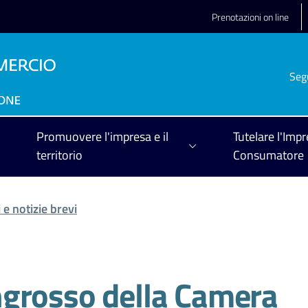
Prenotazioni on line
Seg
Promuovere l'impresa e il
Tutelare l'Impr
territorio
Consumatore
 e notizie brevi
'ingrosso della Camera