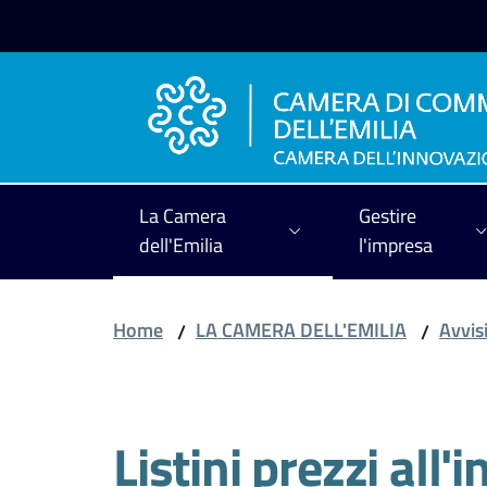
Vai al contenuto
Vai alla navigazione
Vai al footer
La Camera
Gestire
dell'Emilia
l'impresa
Home
LA CAMERA DELL'EMILIA
Avvisi
/
/
Salta al contenuto
Listini prezzi all