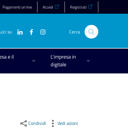
Pagamenti on line
Accedi
Registrati
uici su
Cerca
esa e il
L'impresa in
digitale
Condividi
Vedi azioni