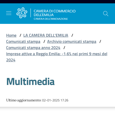
Vai al contenuto
Vai alla navigazione
Vai al footer
Home
/
LA CAMERA DELL'EMILIA
/
Comunicati stampa
/
Archivio comunicati stampa
/
Comunicati stampa anno 2024
/
La
Imprese attive a Reggio Emilia: -1,6% nei primi 9 mesi del
Camera
2024
dell'Emilia
Multimedia
Gestire
l'impresa
02-01-2025 17:26
Ultimo aggiornamento
:
Promuovere