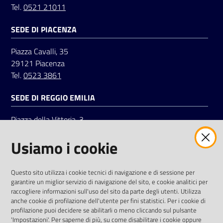
Tel.
0521 21011
SEDE DI PIACENZA
Seguici
su
Piazza Cavalli, 35
29121 Piacenza
Tel.
0523 3861
SEDE DI REGGIO EMILIA
Piazza della Vittoria, 3
42121 Reggio Emilia
Usiamo i cookie
Tel.
0522 7961
SOCIAL
Questo sito utilizza i cookie tecnici di navigazione e di sessione per
garantire un miglior servizio di navigazione del sito, e cookie analitici per
Linkedin
Facebook
Instagram
raccogliere informazioni sull'uso del sito da parte degli utenti. Utilizza
anche cookie di profilazione dell'utente per fini statistici. Per i cookie di
profilazione puoi decidere se abilitarli o meno cliccando sul pulsante
'Impostazioni'. Per saperne di più, su come disabilitare i cookie oppure