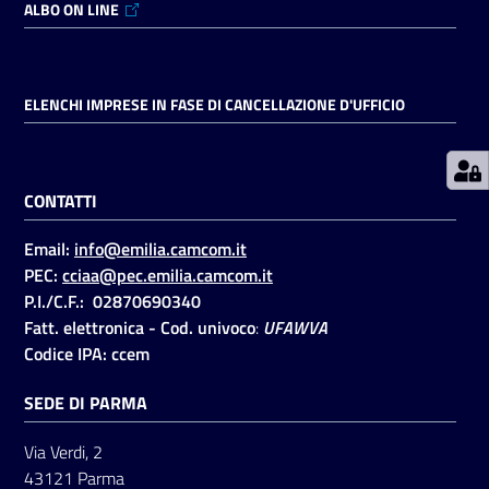
ALBO ON LINE
Prenotazioni
on line
ELENCHI IMPRESE IN FASE DI CANCELLAZIONE D'UFFICIO
Pagamenti
on line
CONTATTI
Email:
info@emilia.camcom.it
Accedi
PEC:
cciaa@pec.emilia.camcom.it
P.I./C.F.: 02870690340
Fatt. elettronica - Cod. univoco
:
UFAWVA
Codice IPA: ccem
SEDE DI PARMA
Registrati
Via Verdi, 2
43121 Parma