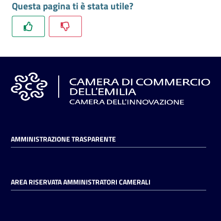
Questa pagina ti è stata utile?
l'impresa
e
il
territorio
Tutelare
l'Impresa
e
il
Consumatore
AMMINISTRAZIONE TRASPARENTE
L'impresa
in
AREA RISERVATA AMMINISTRATORI CAMERALI
digitale