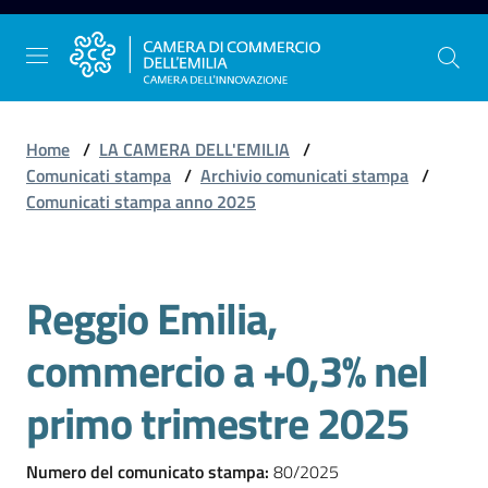
Vai al contenuto
Vai alla navigazione
Vai al footer
Home
/
LA CAMERA DELL'EMILIA
/
Comunicati stampa
/
Archivio comunicati stampa
/
Comunicati stampa anno 2025
La
Camera
dell'Emilia
Reggio Emilia,
Salta al contenuto
commercio a +0,3% nel
Gestire
l'impresa
primo trimestre 2025
Numero del comunicato stampa
:
80/2025
Promuovere