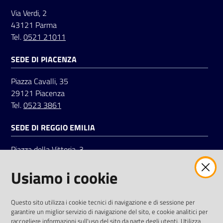
Via Verdi, 2
43121 Parma
Tel.
0521 21011
SEDE DI PIACENZA
Piazza Cavalli, 35
29121 Piacenza
Tel.
0523 3861
SEDE DI REGGIO EMILIA
Piazza della Vittoria, 3
42121 Reggio Emilia
Usiamo i cookie
Tel.
0522 7961
SOCIAL
Questo sito utilizza i cookie tecnici di navigazione e di sessione per
garantire un miglior servizio di navigazione del sito, e cookie analitici per
Linkedin
Facebook
Instagram
raccogliere informazioni sull'uso del sito da parte degli utenti. Utilizza