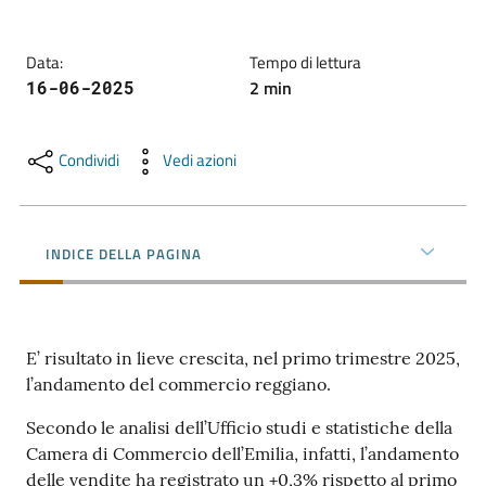
l'impresa
e
Data
:
Tempo di lettura
il
2
min
16-06-2025
territorio
Condividi
Vedi azioni
Tutelare
l'Impresa
e
il
INDICE DELLA PAGINA
Consumatore
E’ risultato in lieve crescita, nel primo trimestre 2025,
L'impresa
l’andamento del commercio reggiano.
in
digitale
Secondo le analisi dell’Ufficio studi e statistiche della
Camera di Commercio dell’Emilia, infatti, l’andamento
delle vendite ha registrato un +0,3% rispetto al primo