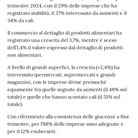
trimestre 2024, con il 29% delle imprese che ha
registrato stabilità, il 37% interessato da aumenti e il
Prenotazioni
34% da cali.
on line
Il commercio al dettaglio di prodotti alimentari ha
registrato una crescita del 3,7%, mentre è sceso
Pagamenti
dell’1,4% il valore espresso dal dettaglio di prodotti
on line
non alimentari.
A livello di grandi superfici, la crescita (+2,4%) ha
interessato ipermercati, supermercati e grandi
Accedi
magazzini, con le imprese divise pressoché
equamente tra quelle segnate da aumenti (il 48% sul
totale) e quelle che hanno scontato cali (il 51% sul
totale).
Registrati
Con riferimento alla consistenza delle giacenze a fine
trimestre, per l’88% delle imprese sono adeguate e
per il 12% esuberanti.