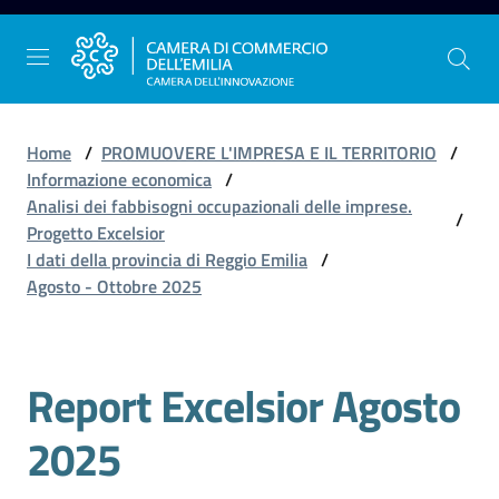
Vai al contenuto
Vai alla navigazione
Vai al footer
Home
/
PROMUOVERE L'IMPRESA E IL TERRITORIO
/
Informazione economica
/
Analisi dei fabbisogni occupazionali delle imprese.
/
La
Progetto Excelsior
Camera
I dati della provincia di Reggio Emilia
/
dell'Emilia
Agosto - Ottobre 2025
Gestire
Report Excelsior Agosto
l'impresa
2025
Promuovere