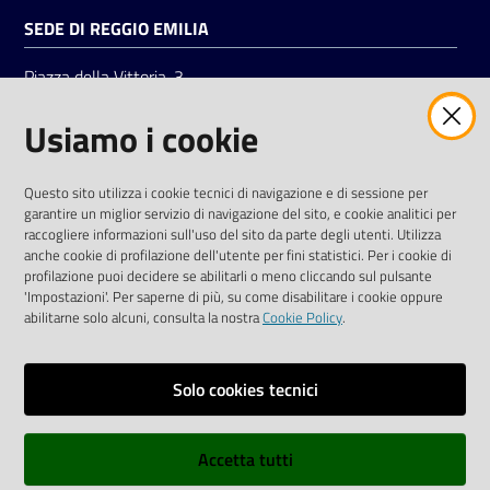
SEDE DI REGGIO EMILIA
Piazza della Vittoria, 3
42121 Reggio Emilia
Usiamo i cookie
Tel.
0522 7961
SOCIAL
Questo sito utilizza i cookie tecnici di navigazione e di sessione per
garantire un miglior servizio di navigazione del sito, e cookie analitici per
Linkedin
Facebook
Instagram
raccogliere informazioni sull'uso del sito da parte degli utenti. Utilizza
anche cookie di profilazione dell'utente per fini statistici. Per i cookie di
profilazione puoi decidere se abilitarli o meno cliccando sul pulsante
'Impostazioni'. Per saperne di più, su come disabilitare i cookie oppure
abilitarne solo alcuni, consulta la nostra
Cookie Policy
.
Privacy policy
Solo cookies tecnici
Informative e liberatorie privacy
Accetta tutti
Dichiarazione di accessibilità