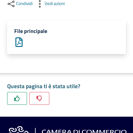
l'impresa
Condividi
Vedi azioni
e
il
territorio
File principale
Tutelare
l'Impresa
e
il
Consumatore
Questa pagina ti è stata utile?
L'impresa
in
digitale