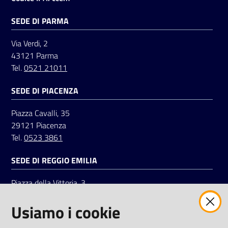
SEDE DI PARMA
Via Verdi, 2
43121 Parma
Tel.
0521 21011
SEDE DI PIACENZA
Piazza Cavalli, 35
29121 Piacenza
Tel.
0523 3861
SEDE DI REGGIO EMILIA
Piazza della Vittoria, 3
42121 Reggio Emilia
Usiamo i cookie
Tel.
0522 7961