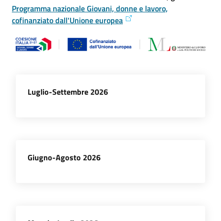
l'impresa
Programma nazionale Giovani, donne e lavoro,
e
cofinanziato dall'Unione europea
il
territorio
Tutelare
Luglio-Settembre 2026
l'Impresa
e
il
Consumatore
Giugno-Agosto 2026
L'impresa
in
digitale