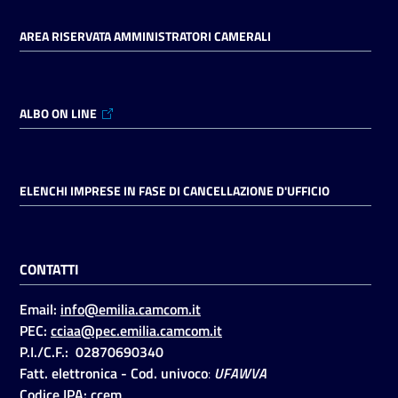
AREA RISERVATA AMMINISTRATORI CAMERALI
ALBO ON LINE
ELENCHI IMPRESE IN FASE DI CANCELLAZIONE D'UFFICIO
CONTATTI
Email:
info@emilia.camcom.it
PEC:
cciaa@pec.emilia.camcom.it
P.I./C.F.: 02870690340
Fatt. elettronica - Cod. univoco
:
UFAWVA
Codice IPA: ccem