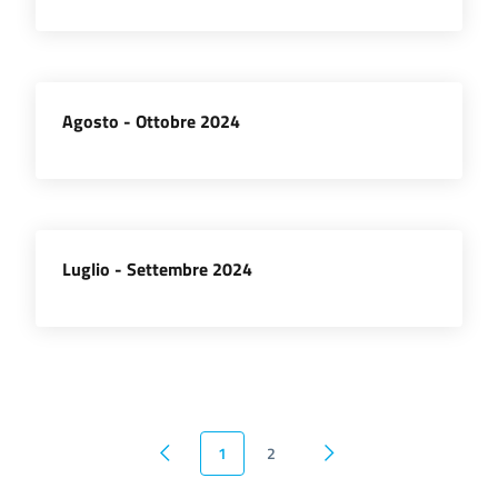
Agosto - Ottobre 2024
Luglio - Settembre 2024
1
2
Pagina precedente
Pagina successiva