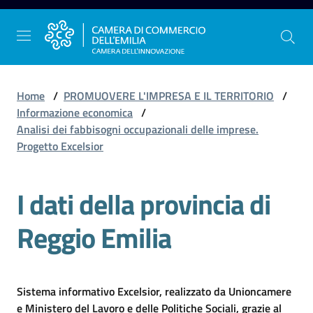
Vai al contenuto
Vai alla navigazione
Vai al footer
Home
/
PROMUOVERE L'IMPRESA E IL TERRITORIO
/
Informazione economica
/
Analisi dei fabbisogni occupazionali delle imprese.
La
Progetto Excelsior
Camera
dell'Emilia
I dati della provincia di
Reggio Emilia
Gestire
l'impresa
Sistema informativo Excelsior, realizzato da Unioncamere
Promuovere
e Ministero del Lavoro e delle Politiche Sociali, grazie al