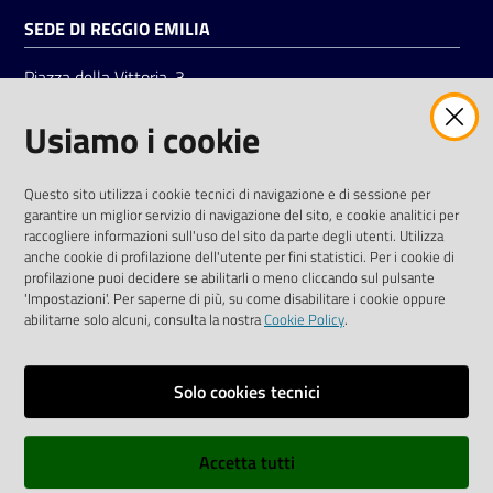
SEDE DI REGGIO EMILIA
Piazza della Vittoria, 3
42121 Reggio Emilia
Usiamo i cookie
Tel.
0522 7961
SOCIAL
Questo sito utilizza i cookie tecnici di navigazione e di sessione per
garantire un miglior servizio di navigazione del sito, e cookie analitici per
Linkedin
Facebook
Instagram
raccogliere informazioni sull'uso del sito da parte degli utenti. Utilizza
anche cookie di profilazione dell'utente per fini statistici. Per i cookie di
profilazione puoi decidere se abilitarli o meno cliccando sul pulsante
'Impostazioni'. Per saperne di più, su come disabilitare i cookie oppure
abilitarne solo alcuni, consulta la nostra
Cookie Policy
.
Privacy policy
Solo cookies tecnici
Informative e liberatorie privacy
Accetta tutti
Dichiarazione di accessibilità