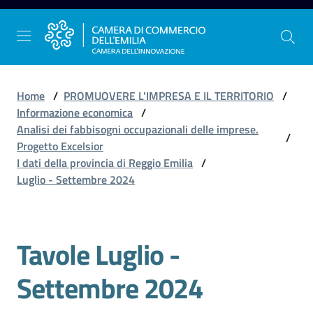
Vai al contenuto
Vai alla navigazione
Vai al footer
Home
/
PROMUOVERE L'IMPRESA E IL TERRITORIO
/
Informazione economica
/
Analisi dei fabbisogni occupazionali delle imprese.
/
La
Progetto Excelsior
Camera
I dati della provincia di Reggio Emilia
/
dell'Emilia
Luglio - Settembre 2024
Gestire
Tavole Luglio -
l'impresa
Settembre 2024
Promuovere