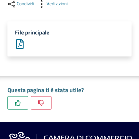
l'impresa
Condividi
Vedi azioni
e
il
territorio
File principale
Tutelare
l'Impresa
e
il
Consumatore
Questa pagina ti è stata utile?
L'impresa
in
digitale