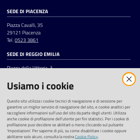
SEDE DI PIACENZA
Piazza Cavalli, 35
29121 Piacenza
Tel.
0523 3861
SEDE DI REGGIO EMILIA
Piazza della Vittoria, 3
42121 Reggio Emilia
Usiamo i cookie
Tel.
0522 7961
SOCIAL
Questo sito utilizza i cookie tecnici di navigazione e di sessione per
garantire un miglior servizio di navigazione del sito, e cookie analitici per
Linkedin
Facebook
Instagram
raccogliere informazioni sull'uso del sito da parte degli utenti. Utilizza
anche cookie di profilazione dell'utente per fini statistici. Per i cookie di
profilazione puoi decidere se abilitarli o meno cliccando sul pulsante
'Impostazioni'. Per saperne di più, su come disabilitare i cookie oppure
abilitarne solo alcuni, consulta la nostra
Cookie Policy
.