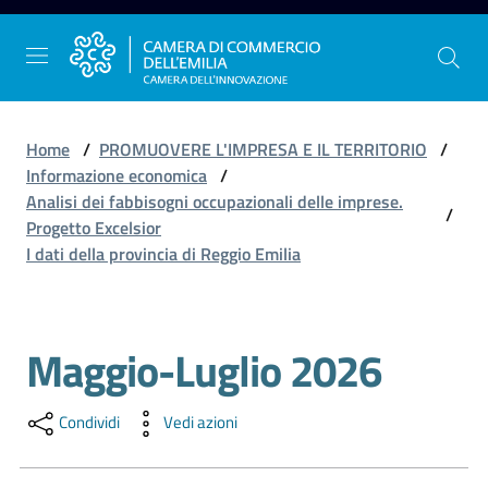
Vai al contenuto
Vai alla navigazione
Vai al footer
Home
/
PROMUOVERE L'IMPRESA E IL TERRITORIO
/
Informazione economica
/
Analisi dei fabbisogni occupazionali delle imprese.
/
La
Progetto Excelsior
Camera
I dati della provincia di Reggio Emilia
dell'Emilia
Maggio-Luglio 2026
Salta al contenuto
Gestire
l'impresa
Condividi
Vedi azioni
Promuovere