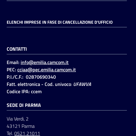
ELENCHI IMPRESE IN FASE DI CANCELLAZIONE D'UFFICIO
CONTATTI
Email:
info@emilia.camcom.it
PEC:
cciaa@pec.emilia.camcom.it
P.I./C.F.: 02870690340
Fatt. elettronica - Cod. univoco
:
UFAWVA
Codice IPA: ccem
SEDE DI PARMA
Via Verdi, 2
43121 Parma
Tel.
0521 21011