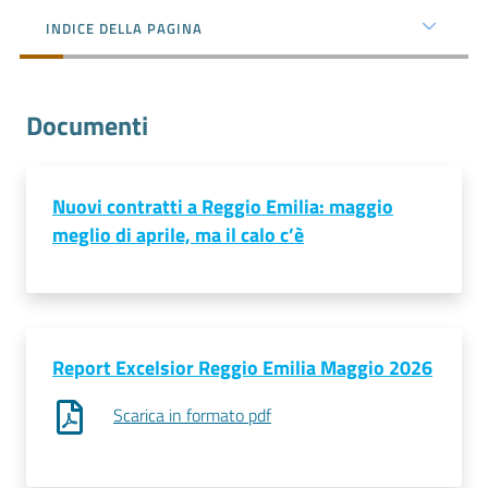
l'impresa
INDICE DELLA PAGINA
e
il
territorio
Documenti
Tutelare
l'Impresa
Nuovi contratti a Reggio Emilia: maggio
e
meglio di aprile, ma il calo c’è
il
Consumatore
Report Excelsior Reggio Emilia Maggio 2026
L'impresa
in
Scarica in formato pdf
digitale