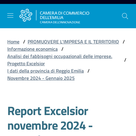
Vai al contenuto
Vai alla navigazione
Vai al footer
Home
/
PROMUOVERE L'IMPRESA E IL TERRITORIO
/
Informazione economica
/
Analisi dei fabbisogni occupazionali delle imprese.
/
La
Progetto Excelsior
Camera
I dati della provincia di Reggio Emilia
/
dell'Emilia
Novembre 2024 - Gennaio 2025
Gestire
Report Excelsior
l'impresa
novembre 2024 -
Promuovere