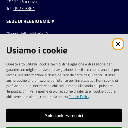
29121 Piacenza
Tel.
0523 3861
SEDE DI REGGIO EMILIA
Piazza della Vittoria, 3
42121 Reggio Emilia
Usiamo i cookie
Tel.
0522 7961
SOCIAL
Questo sito utilizza i cookie tecnici di navigazione e di sessione per
garantire un miglior servizio di navigazione del sito, e cookie analitici per
Linkedin
Facebook
Instagram
raccogliere informazioni sull'uso del sito da parte degli utenti. Utilizza
anche cookie di profilazione dell'utente per fini statistici. Per i cookie di
profilazione puoi decidere se abilitarli o meno cliccando sul pulsante
'Impostazioni'. Per saperne di più, su come disabilitare i cookie oppure
abilitarne solo alcuni, consulta la nostra
Cookie Policy
.
Privacy policy
Solo cookies tecnici
Informative e liberatorie privacy