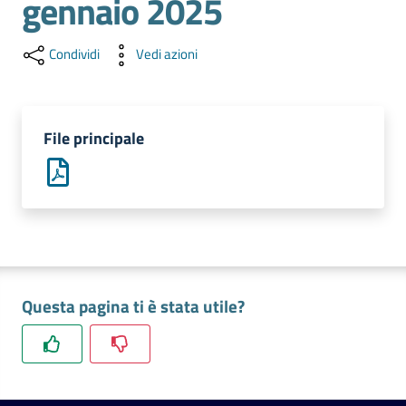
gennaio 2025
l'impresa
e
il
Condividi
Vedi azioni
territorio
File principale
Tutelare
l'Impresa
e
il
Consumatore
Questa pagina ti è stata utile?
L'impresa
in
digitale