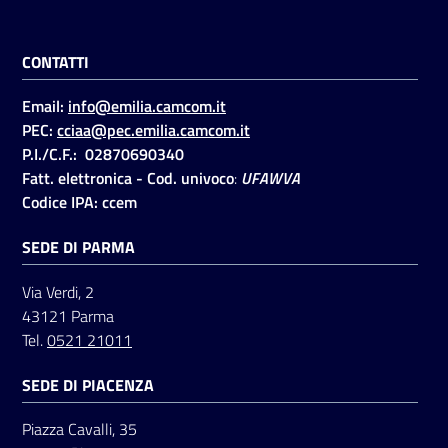
CONTATTI
Seguici
su
Email:
info@emilia.camcom.it
PEC:
cciaa@pec.emilia.camcom.it
P.I./C.F.: 02870690340
Fatt. elettronica - Cod. univoco
:
UFAWVA
Codice IPA: ccem
SEDE DI PARMA
Via Verdi, 2
43121 Parma
Tel.
0521 21011
SEDE DI PIACENZA
Piazza Cavalli, 35