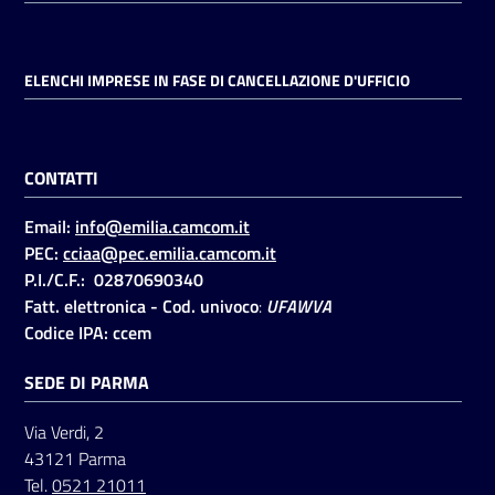
ELENCHI IMPRESE IN FASE DI CANCELLAZIONE D'UFFICIO
CONTATTI
Email:
info@emilia.camcom.it
PEC:
cciaa@pec.emilia.camcom.it
P.I./C.F.: 02870690340
Fatt. elettronica - Cod. univoco
:
UFAWVA
Codice IPA: ccem
SEDE DI PARMA
Via Verdi, 2
43121 Parma
Tel.
0521 21011