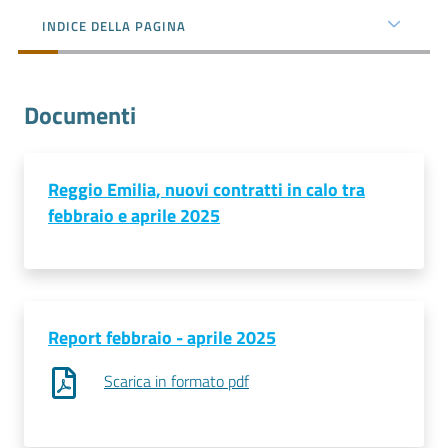
l'impresa
INDICE DELLA PAGINA
e
il
territorio
Documenti
Tutelare
l'Impresa
Reggio Emilia, nuovi contratti in calo tra
e
febbraio e aprile 2025
il
Consumatore
Report febbraio - aprile 2025
L'impresa
in
Scarica in formato pdf
digitale