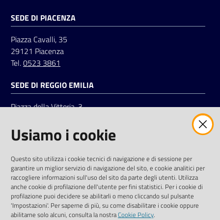
SEDE DI PIACENZA
Piazza Cavalli, 35
29121 Piacenza
Tel.
0523 3861
SEDE DI REGGIO EMILIA
Piazza della Vittoria, 3
42121 Reggio Emilia
Usiamo i cookie
Tel.
0522 7961
SOCIAL
Questo sito utilizza i cookie tecnici di navigazione e di sessione per
garantire un miglior servizio di navigazione del sito, e cookie analitici per
Linkedin
Facebook
Instagram
raccogliere informazioni sull'uso del sito da parte degli utenti. Utilizza
anche cookie di profilazione dell'utente per fini statistici. Per i cookie di
profilazione puoi decidere se abilitarli o meno cliccando sul pulsante
'Impostazioni'. Per saperne di più, su come disabilitare i cookie oppure
abilitarne solo alcuni, consulta la nostra
Cookie Policy
.