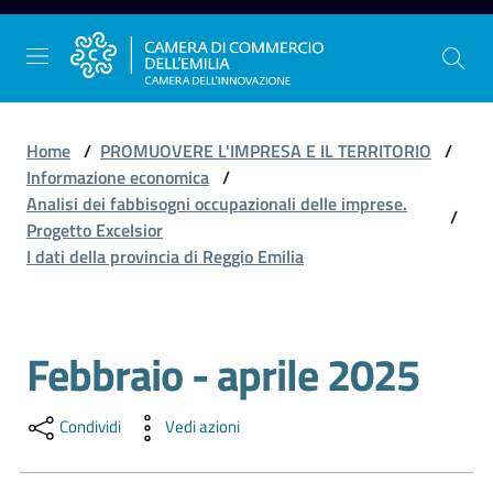
Vai al contenuto
Vai alla navigazione
Vai al footer
Home
/
PROMUOVERE L'IMPRESA E IL TERRITORIO
/
Informazione economica
/
Analisi dei fabbisogni occupazionali delle imprese.
/
La
Progetto Excelsior
Camera
I dati della provincia di Reggio Emilia
dell'Emilia
Febbraio - aprile 2025
Salta al contenuto
Gestire
l'impresa
Condividi
Vedi azioni
Promuovere