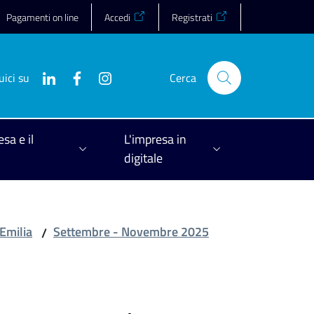
Pagamenti on line
Accedi
Registrati
uici su
Cerca
esa e il
L'impresa in
digitale
 Emilia
Settembre - Novembre 2025
/