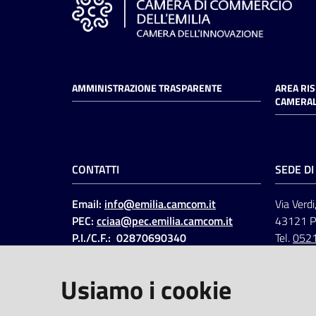
AMMINISTRAZIONE TRASPARENTE
AREA RI
CAMERAL
CONTATTI
SEDE D
Email:
info@emilia.camcom.it
Via Verdi
PEC:
cciaa@pec.emilia.camcom.it
43121 
P.I./C.F.: 02870690340
Tel.
052
Fatt. elettronica - Cod.
univoco
:
UFAWVA
Usiamo i cookie
Codice IPA: ccem