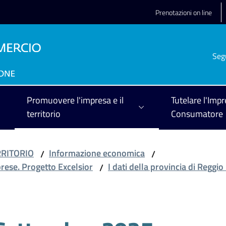
Prenotazioni on line
Seg
Promuovere l'impresa e il
Tutelare l'Impr
territorio
Consumatore
RRITORIO
Informazione economica
/
/
prese. Progetto Excelsior
I dati della provincia di Reggio
/