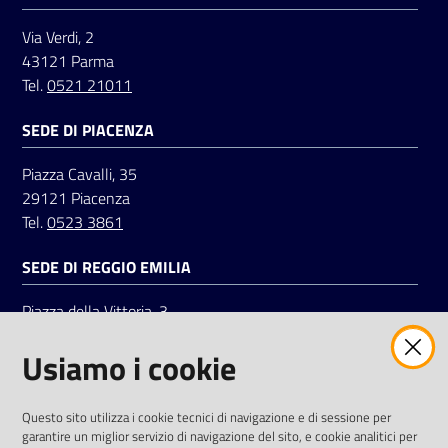
Via Verdi, 2
43121 Parma
Tel.
0521 21011
SEDE DI PIACENZA
Piazza Cavalli, 35
29121 Piacenza
Tel.
0523 3861
SEDE DI REGGIO EMILIA
Piazza della Vittoria, 3
42121 Reggio Emilia
Usiamo i cookie
Tel.
0522 7961
SOCIAL
Questo sito utilizza i cookie tecnici di navigazione e di sessione per
garantire un miglior servizio di navigazione del sito, e cookie analitici per