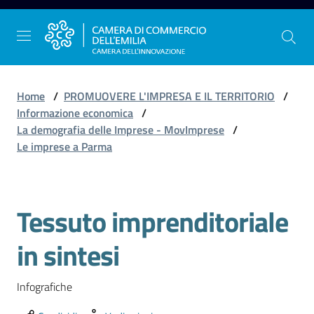
Vai al contenuto
Vai alla navigazione
Vai al footer
Home
/
PROMUOVERE L'IMPRESA E IL TERRITORIO
/
Informazione economica
/
La demografia delle Imprese - MovImprese
/
La
Le imprese a Parma
Camera
dell'Emilia
Tessuto imprenditoriale
Salta al contenuto
Gestire
in sintesi
l'impresa
Infografiche
Promuovere