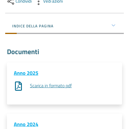
Condividi
Vedi azioni
l'impresa
e
il
territorio
INDICE DELLA PAGINA
Tutelare
Documenti
l'Impresa
e
il
Anno 2025
Consumatore
Scarica in formato pdf
L'impresa
in
digitale
Anno 2024