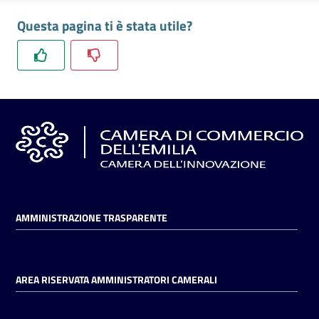
l'impresa
Questa pagina ti è stata utile?
e
il
territorio
Tutelare
l'Impresa
e
il
Consumatore
AMMINISTRAZIONE TRASPARENTE
L'impresa
in
digitale
AREA RISERVATA AMMINISTRATORI CAMERALI