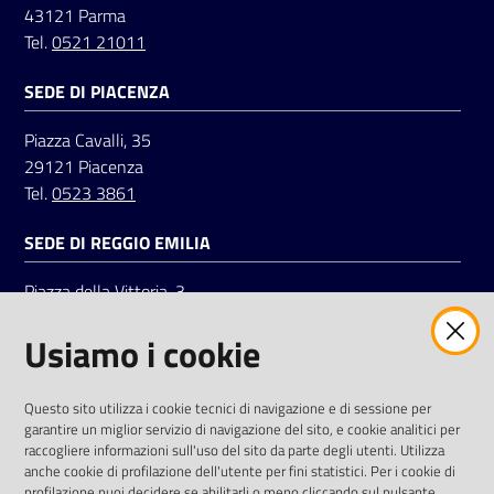
43121 Parma
Tel.
0521 21011
Seguici
SEDE DI PIACENZA
su
Piazza Cavalli, 35
29121 Piacenza
Tel.
0523 3861
SEDE DI REGGIO EMILIA
Piazza della Vittoria, 3
42121 Reggio Emilia
Usiamo i cookie
Tel.
0522 7961
SOCIAL
Questo sito utilizza i cookie tecnici di navigazione e di sessione per
garantire un miglior servizio di navigazione del sito, e cookie analitici per
Linkedin
Facebook
Instagram
raccogliere informazioni sull'uso del sito da parte degli utenti. Utilizza
anche cookie di profilazione dell'utente per fini statistici. Per i cookie di
profilazione puoi decidere se abilitarli o meno cliccando sul pulsante