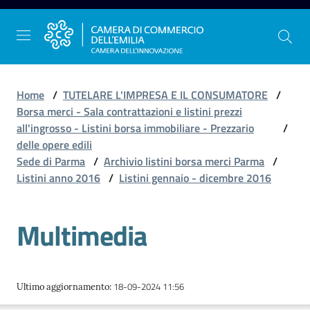
Vai al contenuto
Vai alla navigazione
Vai al footer
Home
/
TUTELARE L'IMPRESA E IL CONSUMATORE
/
Borsa merci - Sala contrattazioni e listini prezzi
all'ingrosso - Listini borsa immobiliare - Prezzario
/
La
delle opere edili
Camera
Sede di Parma
/
Archivio listini borsa merci Parma
/
dell'Emilia
Listini anno 2016
/
Listini gennaio - dicembre 2016
Multimedia
Gestire
l'impresa
18-09-2024 11:56
Ultimo aggiornamento
:
Promuovere