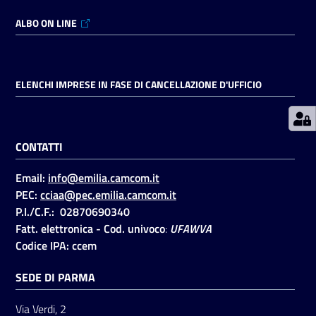
ALBO ON LINE
Prenotazioni
on line
ELENCHI IMPRESE IN FASE DI CANCELLAZIONE D'UFFICIO
Pagamenti
on line
CONTATTI
Accedi
Email:
info@emilia.camcom.it
PEC:
cciaa@pec.emilia.camcom.it
P.I./C.F.: 02870690340
Fatt. elettronica - Cod. univoco
:
UFAWVA
Codice IPA: ccem
Registrati
SEDE DI PARMA
Via Verdi, 2